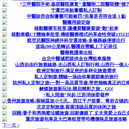
“三甲醫院手術,基层醫院康复” 重醫附二院醫联體“接力
宁夏巴布贴膏藥私人訂制
中醫診所自制膏藥可能被罚?先看是否符合這 3 點
醫藥用袋定做
移動醫療车租赁,讓優質醫療資源“動”起来
移動車载CT體檢車租赁,傳统醫療模式的革命性突破1352355
航空总醫院神經外科交通攻略:多條路線便捷出行
這场200公里轉运,醫護自费戴上了记录仪
醫療救護車出租
台北中醫減肥提供全台灣租車服務
山西自由行旅遊線路,去山西私人訂制行程,山西行一個人
欧洲定制旅行,满足您的多样化旅遊需求
私人定制遊,體驗一场由你掌握節奏的旅行
杭州私人定制之旅:一對一高品質导遊,带您领略真正的江
解锁旅遊新玩法,開启精彩之旅。GO!
“私人陪遊”兴起,江苏消保委發声
贵州旅遊攻略:探秘荔波小七孔、西江千户苗寨、青岩古镇的自然
北京定制旅遊,探索顶级品質的休闲之旅
回顾:妻子和男闺蜜法國旅遊,回家傻眼了,丈夫竟爱上自己
重庆旅遊包車及大巴車租赁带司機價格及旅遊攻略
下一頁 »