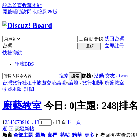
設為首頁
收藏本站
開啟輔助訪問
切換到窄版
找回密碼
自動登錄
密碼
立即註冊
登錄
快捷導航
論壇
BBS
搜索
熱搜:
活動
交友
discuz
搜索
台灣旅行社租車旅遊交流論壇
»
論壇
›
旅行相關
›
廚藝教室
收藏本版
|
訂閱
廚藝教室
今日:
0
|
主題:
248
|
排名
1
2
3
4
5
6
7
8
9
10
... 13
/ 13 頁
下一頁
返 回
新窗
全部主題
最新
熱門
熱帖
精華
更多
作者
回復/查看
最後