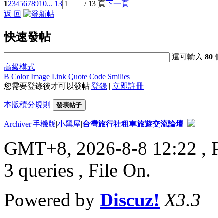
1
2
3
4
5
6
7
8
9
10
... 13
/ 13 頁
下一頁
返 回
快速發帖
還可輸入
80
高級模式
B
Color
Image
Link
Quote
Code
Smilies
您需要登錄後才可以發帖
登錄
|
立即註冊
本版積分規則
發表帖子
Archiver
|
手機版
|
小黑屋
|
台灣旅行社租車旅遊交流論壇
GMT+8, 2026-8-8 12:22
, 
3 queries , File On.
Powered by
Discuz!
X3.3