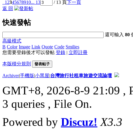
1
2
3
4
5
6
7
8
9
10
... 13
/ 13 頁
下一頁
返 回
快速發帖
還可輸入
80
高級模式
B
Color
Image
Link
Quote
Code
Smilies
您需要登錄後才可以發帖
登錄
|
立即註冊
本版積分規則
發表帖子
Archiver
|
手機版
|
小黑屋
|
台灣旅行社租車旅遊交流論壇
GMT+8, 2026-8-9 21:09
, 
3 queries , File On.
Powered by
Discuz!
X3.3