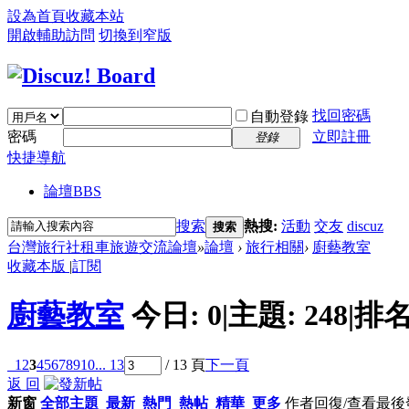
設為首頁
收藏本站
開啟輔助訪問
切換到窄版
找回密碼
自動登錄
密碼
立即註冊
登錄
快捷導航
論壇
BBS
搜索
熱搜:
活動
交友
discuz
搜索
台灣旅行社租車旅遊交流論壇
»
論壇
›
旅行相關
›
廚藝教室
收藏本版
|
訂閱
廚藝教室
今日:
0
|
主題:
248
|
排名
1
2
3
4
5
6
7
8
9
10
... 13
/ 13 頁
下一頁
返 回
新窗
全部主題
最新
熱門
熱帖
精華
更多
作者
回復/查看
最後