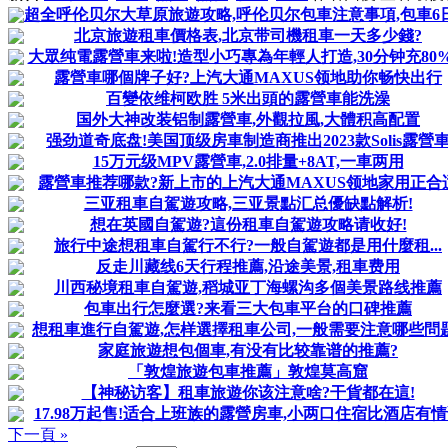
超全呼伦贝尔大草原旅遊攻略,呼伦贝尔包車注意事項,包車6
北京旅遊租車價格表,北京带司機租車一天多少錢?
大眾纯電露營車来啦!造型小巧專為年輕人打造,30分钟充80
露營車哪個牌子好?上汽大通MAXUS领地助你畅快出行
百變依维柯欧胜 5米出頭的露營車能洗澡
国外大神改装铝制露營車,外觀拉風,大體积高配置
强劲道奇底盘!美国顶级房車制造商推出2023款Solis露營
15万元级MPV露營車,2.0排量+8AT,一車两用
露營車推荐哪款?新上市的上汽大通MAXUS领地家用正合
三亚租車自駕遊攻略,三亚景點汇总優缺點解析!
想在英國自駕遊?這份租車自駕遊攻略请收好!
旅行中途想租車自駕行不行?一般自駕遊都是用什麼租...
反走川藏线6天行程推薦,沿途美景,租車费用
川西秘境租車自駕遊,稻城亚丁海螺沟多個美景路线推薦
包車出行怎麼選?来看三大包車平台的口碑推薦
想租車進行自駕遊,怎样選擇租車公司,一般需要注意哪些問
家庭旅遊想包個車,有没有比较靠谱的推薦?
「敦煌旅遊包車推薦」敦煌莫高窟
【神秘访客】租車旅遊你该注意啥?干貨都在這!
17.98万起售!适合上班族的露營房車,小两口住宿比酒店有
下一頁 »