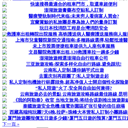
快速搜尋最適合的租車門市，取還車超便利
澎湖旅遊膏藥布空贴私人訂制
醫療雙轨制時代来临:未来穷人看病富人買命?
宜蘭賞鯨的私旅團是專為旅人們的量身訂製
玩日本找消防工程是台灣消防安全
救護車出租轉院出院服務 高铁護送病人醫療護送服務病人服
上海市兒童醫院新院交通指南:多種路線選擇,轻鬆抵達醫
未上市股票便捷租車提供九人座包車服務
文昌醫院救護車出租,120救護車拉一趟多少錢
澎湖旅遊精選澎湖自由行租車公司
三亚旅遊攻略:探索多样化自由行路線,避免踩坑!
云南私人定制,讓你躺平式出遊
去重庆别再跟團了!私人定制遊走起
私人定制包機旅行崭露頭角,超高净值人士開启個性化探险
“私人陪遊”火了,安全與自由如何兼得?
云南旅遊必去的景點 云南旅遊攻略路線最佳路線 昆明
《我的阿勒泰》收官 当地文旅局:将结合该剧推出旅遊新
泰國旅遊安全危機:缅電诈園區扩张引發的信任崩塌
西藏高端纯玩團7天6晚,拉萨+珠峰大本营私人訂制小團路線
厦門旅遊團报價五日遊多少錢?厦門五日遊的预算?厦門五日
下一頁 »