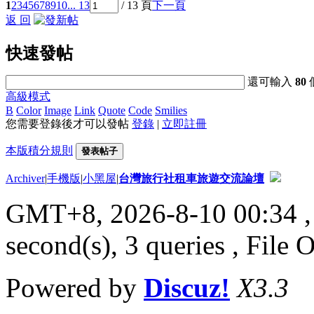
1
2
3
4
5
6
7
8
9
10
... 13
/ 13 頁
下一頁
返 回
快速發帖
還可輸入
80
高級模式
B
Color
Image
Link
Quote
Code
Smilies
您需要登錄後才可以發帖
登錄
|
立即註冊
本版積分規則
發表帖子
Archiver
|
手機版
|
小黑屋
|
台灣旅行社租車旅遊交流論壇
GMT+8, 2026-8-10 00:34
,
second(s), 3 queries , File 
Powered by
Discuz!
X3.3