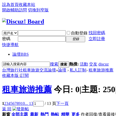
設為首頁
收藏本站
開啟輔助訪問
切換到窄版
找回密碼
自動登錄
密碼
立即註冊
登錄
快捷導航
論壇
BBS
搜索
熱搜:
活動
交友
discuz
搜索
台灣旅行社租車旅遊交流論壇
»
論壇
›
私人訂制
›
租車旅游推薦
收藏本版
|
訂閱
租車旅游推薦
今日:
0
|
主題:
250
1
2
3
4
5
6
7
8
9
10
... 13
/ 13 頁
下一頁
返 回
新窗
全部主題
最新
熱門
熱帖
精華
更多
作者
回復/查看
最後