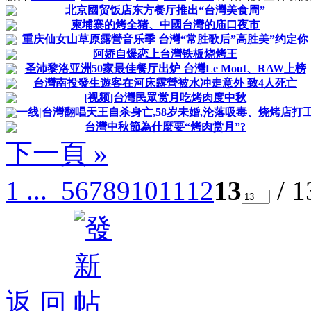
北京國贸饭店东方餐厅推出“台灣美食周”
柬埔寨的烤全猪、中國台灣的庙口夜市
重庆仙女山草原露營音乐季 台灣“常胜歌后”高胜美”约定你
阿娇自爆恋上台灣铁板烧烤王
圣沛黎洛亚洲50家最佳餐厅出炉 台灣Le Mout、RAW上榜
台灣南投發生遊客在河床露營被水冲走意外 致4人死亡
[视频]台灣民眾赏月吃烤肉度中秋
一线|台灣翻唱天王自杀身亡,58岁未婚,沦落吸毒、烧烤店打
台灣中秋節為什麼要“烤肉赏月”?
下一頁 »
1 ...
5
6
7
8
9
10
11
12
13
/ 
返 回