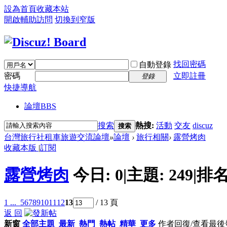
設為首頁
收藏本站
開啟輔助訪問
切換到窄版
找回密碼
自動登錄
密碼
立即註冊
登錄
快捷導航
論壇
BBS
搜索
熱搜:
活動
交友
discuz
搜索
台灣旅行社租車旅遊交流論壇
»
論壇
›
旅行相關
›
露營烤肉
收藏本版
|
訂閱
露營烤肉
今日:
0
|
主題:
249
|
排名
1 ...
5
6
7
8
9
10
11
12
13
/ 13 頁
返 回
新窗
全部主題
最新
熱門
熱帖
精華
更多
作者
回復/查看
最後