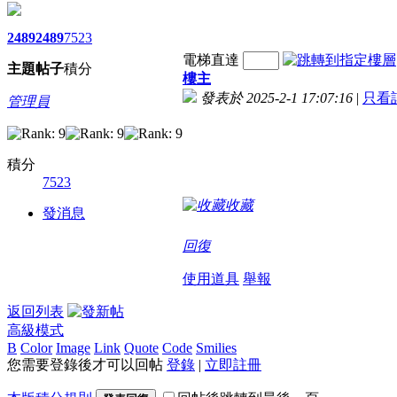
2489
2489
7523
電梯直達
主題
帖子
積分
樓主
發表於 2025-2-1 17:07:16
|
只看
管理員
積分
7523
收藏
發消息
回復
使用道具
舉報
返回列表
高級模式
B
Color
Image
Link
Quote
Code
Smilies
您需要登錄後才可以回帖
登錄
|
立即註冊