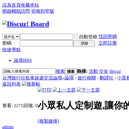
設為首頁
收藏本站
開啟輔助訪問
切換到窄版
找回密碼
自動登錄
密碼
立即註冊
登錄
快捷導航
論壇
BBS
搜索
熱搜:
活動
交友
discuz
搜索
台灣旅行社租車旅遊交流論壇
»
論壇
›
旅行相關
›
翻譯社
›
小眾私
返回列表
小眾私人定制遊,讓你
查看:
2271
|
回復:
0
[複製鏈接]
admin