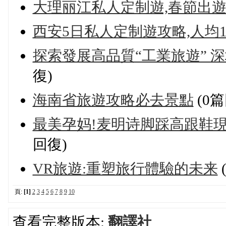
大理丽江私人定制遊,春節出
西安5日私人定制遊攻略,人均1
探索發展高品質“工業旅遊” 
復)
海南省旅遊攻略必去景點
(0篇
最美孕妈!麦明诗脚踩高跟鞋
回復)
VR旅遊:重塑旅行體驗的未来
頁:
[1]
2
3
4
5
6
7
8
9
10
查看完整版本:
翻譯社